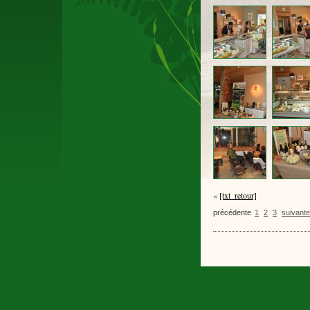
«
[txt_retour]
précédente
1
2
3
suivante