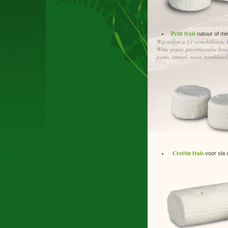
Petit frais
natuur of me
Wij stellen u 13 verschillende 
Witte peper, provençaalse kruid
pesto, caneel, noot, roseblaad
Crottin frais
voor sla 