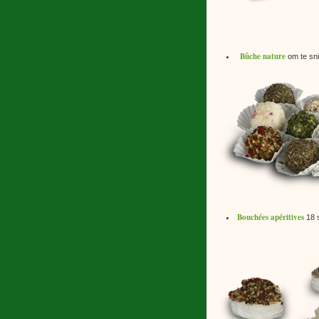
Bûche nature
om te sni
Bouchées apéritives
18 s