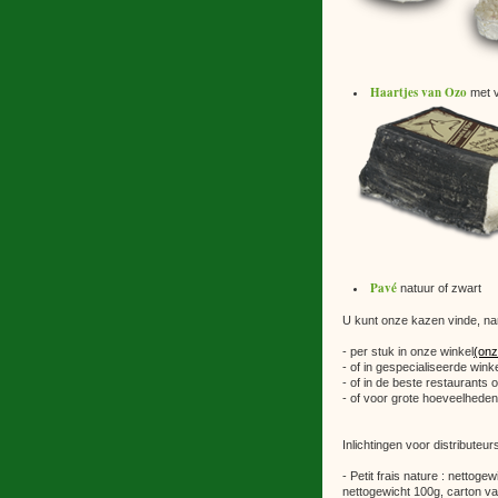
Haartjes van Ozo
met v
Pavé
natuur of zwart
U kunt onze kazen vinde, nam
- per stuk in onze winkel
(onz
- of in gespecialiseerde winke
- of in de beste restaurants o
- of voor grote hoeveelheden
Inlichtingen voor distributeurs
- Petit frais nature : nettoge
nettogewicht 100g, carton va