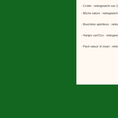
- Crottin : nettogewicht van
- Bûche nature : nettogewich
- Bouchées apéritives : netto
- Hartjes van'Ozo : nettogew
- Pavé natuur of zwart : net